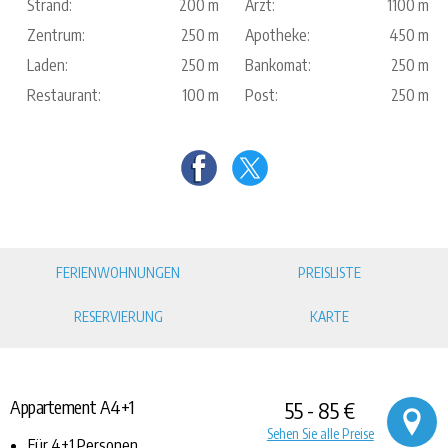
Strand:
200 m
Arzt:
1100 m
Zentrum:
250 m
Apotheke:
450 m
Laden:
250 m
Bankomat:
250 m
Restaurant:
100 m
Post:
250 m
FERIENWOHNUNGEN
PREISLISTE
RESERVIERUNG
KARTE
Appartement A4+1
55 - 85 €
Sehen Sie alle Preise
Für 4+1 Personen